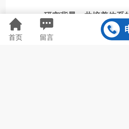
一、研究背景：共培养体系
色醇是一种高价值的芳香醇
首页
留言
域具有广泛应用前景。传统单菌
复杂、前体供应不足等瓶颈。本
工协作”的共培养策略：上游大肠
氨酸的高效合成，下游酿酒酵母模块
径将其转化为IET。然而，共培
的生长动力学差异及代谢通量平
时监测与精准控制提出了高要求