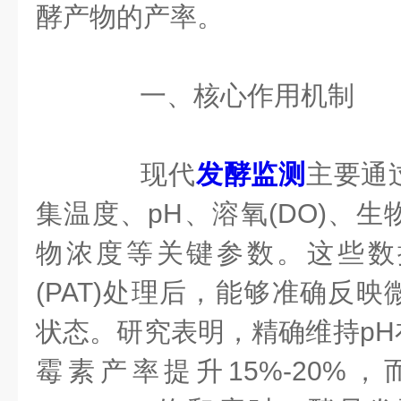
酵产物的产率。
一、核心作用机制
现代
发酵监测
主要通
集温度、pH、溶氧(DO)、
物浓度等关键参数。这些数
(PAT)处理后，能够准确反
状态。研究表明，精确维持pH在
霉素产率提升15%-20%