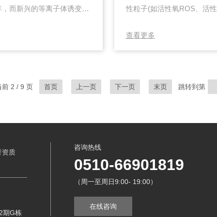
十年，而新兴的等离子体诱变凭
性粒子(如活性氧ROS、活
术各具优势与局限，科学对比
子)，诱导DNA损伤与基因
意义。一、效能对比：1.作
体积的等离子体能量输入)与
查看更多
线引发DNA分子中相邻嘧啶碱
二者共同决定了突变频率的高
误。但UV穿透力弱，仅作用
度：能量密度是等离子体诱变
NO₂⁻等)的产生量与生物...
前 2 / 9 页
首页
上一页
下一页
末页
跳转到第
咨询热线
誉资质
0510-66901819
（周一至周日9:00- 19:00）
在线咨询
2期G栋