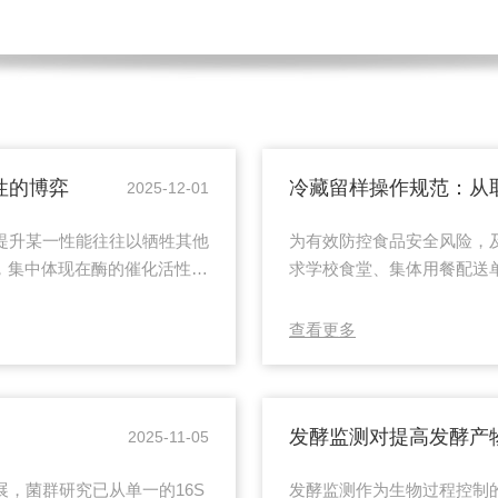
性的博弈
冷藏留样操作规范：从
2025-12-01
提升某一性能往往以牺牲其他
为有效防控食品安全风险，
的现象，集中体现在酶的催化活性、
求学校食堂、集体用餐配送单
首先，高催化活性通常依赖于
的留样操作是保障公众饮食
完成转化。然而，这种柔性往
置全过程。一、规范取样每
查看更多
容易失活。例如，在定向进化
得遗漏。取样应在食品出锅
却意外发现其半衰期大幅缩短
器。每份样品量不少于125
准确标识留样容器应密封并贴
发酵监测对提高发酵产
2025-11-05
，菌群研究已从单一的16S
发酵监测作为生物过程控制