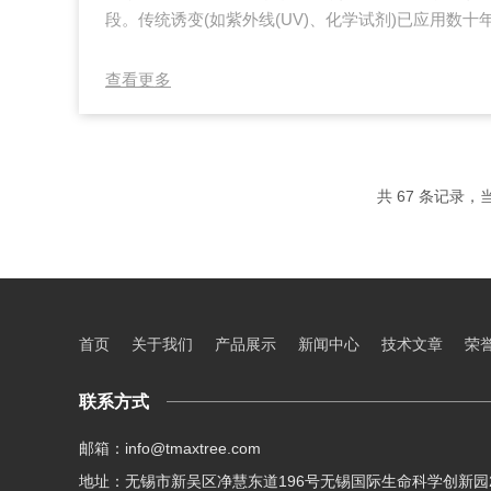
段。传统诱变(如紫外线(UV)、化学试剂)已应用数
借其独特的作用机制，正逐渐成为研究热点。两类技
其效能并探索互补应用，对提升诱变育种效率具有重要
查看更多
用靶点与均匀性•传统UV诱变：依赖254nm短波紫外
基形成二聚体(如胸腺嘧啶二聚体)，导致DNA复制错
于菌体表面或浅层细胞(如悬浮...
共 67 条记录，当
首页
关于我们
产品展示
新闻中心
技术文章
荣
联系方式
邮箱：info@tmaxtree.com
地址：无锡市新吴区净慧东道196号无锡国际生命科学创新园