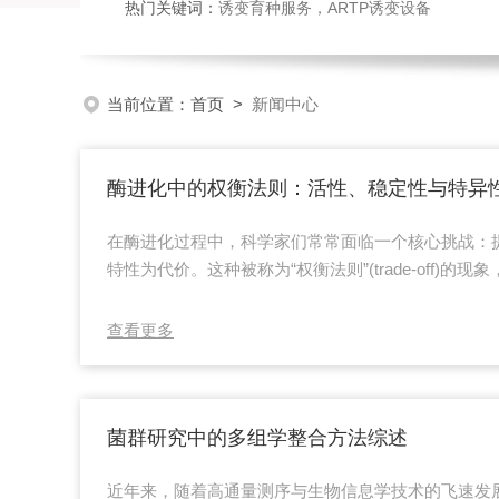
热门关键词：
诱变育种服务，ARTP诱变设备
当前位置：
首页
>
新闻中心
酶进化中的权衡法则：活性、稳定性与特异
在酶进化过程中，科学家们常常面临一个核心挑战：
特性为代价。这种被称为“权衡法则”(trade-off)
热力学稳定性和底物特异性三者之间的复杂博弈中。
酶活性中心的高度柔性构象，使其能快速结合底物并
查看更多
往削弱了整体结构的刚性，导致酶在高温pH条件下
实验中，研究人员常筛选出活性显著提升的突变体，
——这正是活性与稳定性之间典型权...
菌群研究中的多组学整合方法综述
近年来，随着高通量测序与生物信息学技术的飞速发展