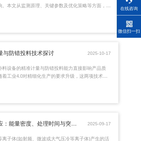
响。本文从监测原理、关键参数及优化策略等方面，探
在线咨询
酵产物的产率。一、核心作用机制现代发酵监测主要通
pH、溶氧(DO)、生物量、底物浓度和产物浓度等关
技术(PAT)处理后，能够准确反映微生物或细胞的生
电话
微信扫一扫
H在±0.2范围内可使青霉素产率提升15%-20%，而
量与防错投料技术探讨
2025-10-17
补料设备的精准计量与防错投料能力直接影响产品质
着工业4.0对精细化生产的要求升级，这两项技术已
争力。一、精准计量：精准计量的核心目标是确保每次
求严格匹配，避免因过量或不足导致的生产波动。当前
器实时监测：通过高精度称重传感器(如应变片式，精
扫描仪或流量计(针对液体物料)，动态反馈补料量。例
..
等离子体诱变的剂量效应：能量密度、处理时间与突变频率的量化关系
2025-09-17
离子体(如射频、微波或大气压冷等离子体)产生的活