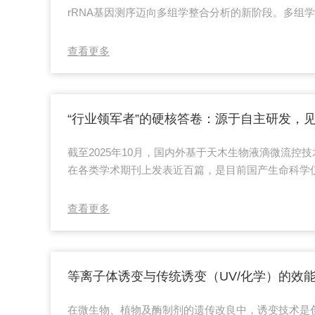
rRNA基因测序迈向多组学整合分析的新阶段。多组
学、转录组学、蛋白质组学、代谢组学及宏基因组/
揭示微生物群落的组成、功能及其与宿主或环境的互
查看更多
因组学可提供群落中微生物的物种组成与功能潜力信
件下活跃表达的基因；蛋白质组学和代谢组学进一步
谢产物。例如，在肠道菌群与宿主健康的研究中，整..
截至2025年10月，国内外基于天木生物液滴微流控
在各类学术期刊上发表近百篇，是目前国产生命科学
表科研成果多的生物科技企业之一！自2014年成立
控技术，提出了液滴微流控细胞培养与分选技术体系
查看更多
分离、培养、检测、筛选等重要功能。推出了高通量
（DREMcell）、高通量微升级液滴培养组学系统（MI
生物液滴培养仪（MMC）以及毫...
在微生物、植物及酶制剂的遗传改良中，诱变技术是