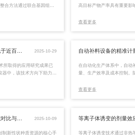
学整合方法通过联合基因组
高目标产物产率具有重要影
宏转录组等多层次数据，全面
讨发酵监测如何有效提升发
作机制。在菌群研究中，宏基
过在线传感器实时采集温度、
查看更多
息；宏转录组学则反映特定条
键参数。这些数据经过程分析
揭示实际执行的生物过程与代
理状态。研究表明，精确维持p
.
溶氧水平控制在3...
“行业领军者”的硬核答卷：源于自主研发，见于近百篇SCI——不止于仪器，更是可靠的解决方案！
自动补料设备的精准计
2025-10-29
技术所取得的应用研究成果已
在自动化生产体系中，自动
仪器中，该技术方向下助力发
量、生产效率及成本控制。随
以来，天木生物基于液滴微流
成为自动补料设备的核心竞
，实现溶氧可控条件下的细胞
补料的数量、速度与目标需
查看更多
皮升级液滴单细胞分选系统
主流技术分为三类：1.传感
SScell）、高通量微升级微
度可达±0.1g)、激光体积
如，在制药行业，粉末原料的.
等离子体诱变与传统诱变（UV/化学）的效能对比与互补应用​
2025-10-09
创制新性状种质资源的核心手
等离子体诱变技术通过非热等