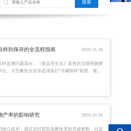
取样到保存的全流程指南
2025-11-18
及时追溯问题源头，《食品安全法》及相关法规明确要
位、大型餐饮企业等必须执行“冷藏留样”制度。规范
安全的重要环节，其流程应覆盖取样、标识、储存到处
餐次所有供应的主食、菜肴、汤品等成品均需留样，不
后、分餐前进行，使用专用、洁净且经消毒的留样容
克(或125毫升)，确保具备检测所需的最小样本量。二、
上标签，清晰注...
物产率的影响研究
2025-10-30
的核心技术，通过实时获取发酵体系的关键参数，对提