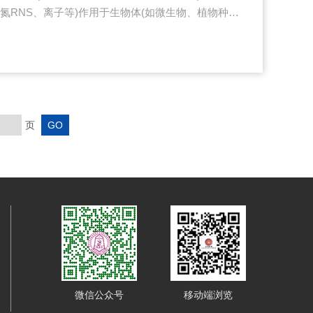
性氮RNS、离子等)作用于生物体(如微生物、植物种
突变，进而筛选优良性状。其中，能量密度(单位面积或
处理时间(暴露时长)是调控诱变效果的核心剂量参数，
低，并呈现典型的“剂量-效应”量化关系。一、能量密
的关键输入参数，直接影响活性粒子(如·OH、O₃、
页
微信公众号
移动端浏览